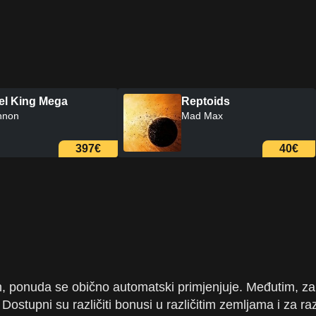
 Bonus Poker 1 Hand
Reel King Mega
Cannon
361€
397€
račun, ponuda se obično automatski primjenjuje. Međutim, 
Dostupni su različiti bonusi u različitim zemljama i za razl