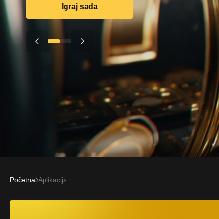
Igraj sada
Početna
Aplikacija