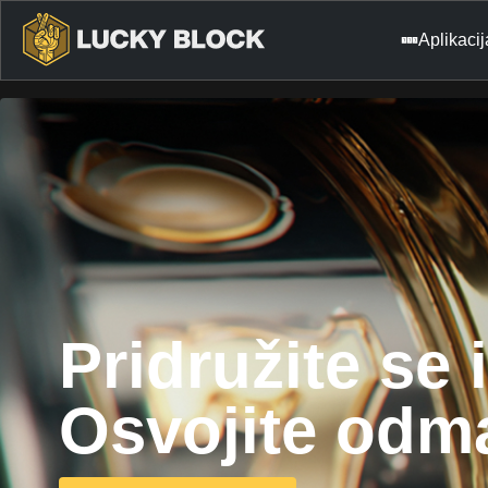
Aplikacij
Pridružite se 
Osvojite odm