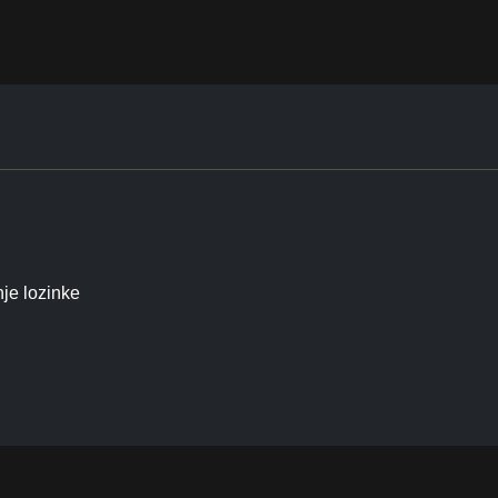
nje lozinke